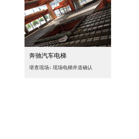
奔驰汽车电梯
堪查现场↓ 现场电梯井道确认