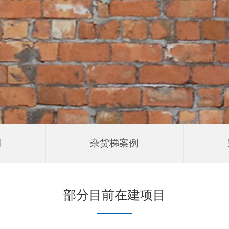
例
杂货梯案例
部分目前在建项目