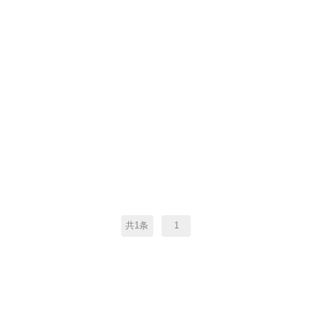
共1条
1