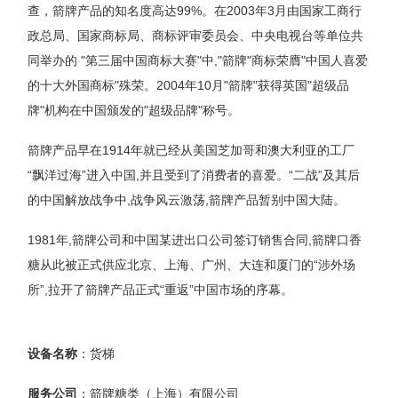
查，箭牌产品的知名度高达99%。在2003年3月由国家工商行
政总局、国家商标局、商标评审委员会、中央电视台等单位共
同举办的 "第三届中国商标大赛"中,"箭牌"商标荣膺"中国人喜爱
的十大外国商标"殊荣。2004年10月"箭牌"获得英国"超级品
牌"机构在中国颁发的"超级品牌"称号。
箭牌产品早在1914年就已经从美国芝加哥和澳大利亚的工厂
“飘洋过海”进入中国,并且受到了消费者的喜爱。“二战”及其后
的中国解放战争中,战争风云激荡,箭牌产品暂别中国大陆。
1981年,箭牌公司和中国某进出口公司签订销售合同,箭牌口香
糖从此被正式供应北京、上海、广州、大连和厦门的“涉外场
所”,拉开了箭牌产品正式“重返”中国市场的序幕。
设备名称
：货梯
服务公司
：箭牌糖类（上海）有限公司