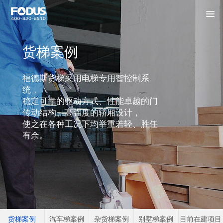
货梯案例
福德斯货梯采用电梯专用智控制系
统，
稳定可靠的驱动方式、性能卓越的门
传动结构、高强度的轿厢设计，
使之在各种工况下均举重若轻、胜任
有余。
货梯案例
汽车梯案例
杂货梯案例
别墅梯案例
目前在建项目