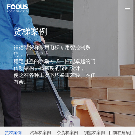
货梯案例
福德斯货梯采用电梯专用智控制系
统，
稳定可靠的驱动方式、性能卓越的门
传动结构、高强度的轿厢设计，
使之在各种工况下均举重若轻、胜任
有余。
货梯案例
汽车梯案例
杂货梯案例
别墅梯案例
目前在建项目